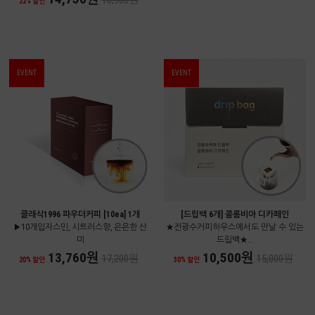
18,900원
22% 할인
EVENT
EVENT
클래식1996 파우더커피 [10ea] 1개
[드립백 6개] 콜롬비아 디카페인
▶10개입자스민, 시트러스향, 은은한 산
★전광수커피하우스에서도 만날 수 있는
미
드립백★...
13,760원
10,500원
17,200원
15,000원
20% 할인
30% 할인