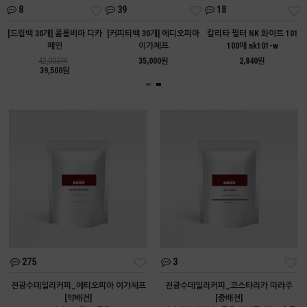
8
39
18
트
[드립백 30개] 콜롬비아 디카
[커피티백 30개] 에디오피아
칼리타 필터 NK 화이트 101
페인
이가체프
100매 nk101-w
42,000원
35,000원
2,840원
39,500원
275
3
전광수데일리커피_에티오피아 이가체프
전광수데일리커피_코스타리카 따라주
[약배전]
[중배전]