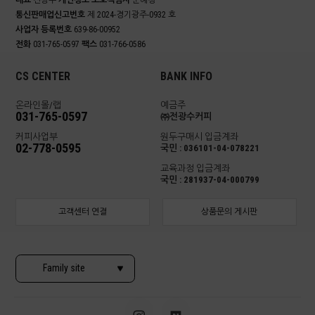
대표
전광수
개인정보 보호책임자
문혜경
통신판매업신고번호
제 2024-경기광주-0932 호
사업자 등록번호
639-86-00952
전화
031-765-0597
팩스
031-766-0586
CS CENTER
BANK INFO
온라인몰/랩
예금주
031-765-0597
㈜전광수커피
커피사업부
원두구매시 입금계좌
02-778-0595
국민 : 036101-04-078221
교육과정 입금계좌
국민 : 281937-04-000799
고객센터 연결
상품문의 게시판
Family site