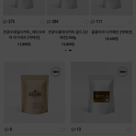
275
284
111
아
전광수데일리커피_에티오피
전광수클래식커피 골드 [강
콜롬비아 디카페인 [약배전]
아 이가체프 [약배전]
배전] 500g
18,600원
12,800원
19,800원
0
13