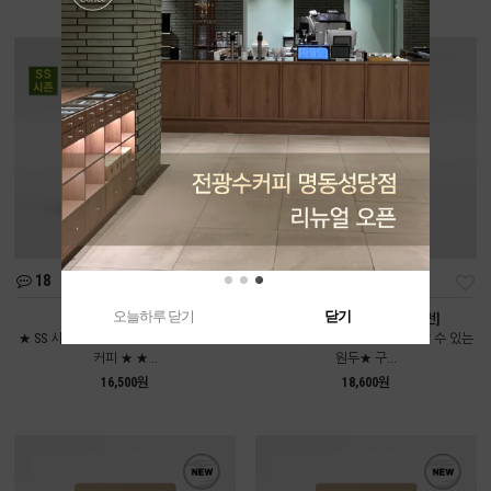
18
111
오늘하루 닫기
닫기
여름인가봄 [중배전]
콜롬비아 디카페인 [약배전]
★ SS 시즌에만 만날 수 있는 시즌블렌드
★전광수커피하우스에서도 만날 수 있는
커피 ★ ★...
원두★ 구...
16,500원
18,600원