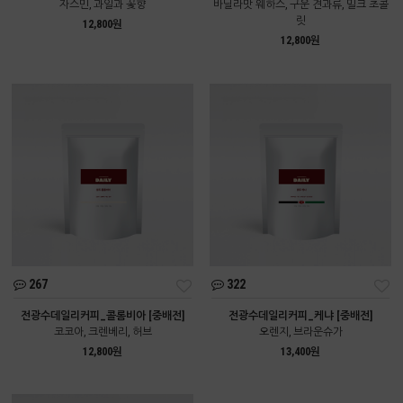
자스민, 과일과 꽃향
바닐라맛 웨하스, 구운 견과류, 밀크 초콜
릿
12,800원
12,800원
267
322
전광수데일리커피_콜롬비아 [중배전]
전광수데일리커피_케냐 [중배전]
코코아, 크렌베리, 허브
오렌지, 브라운슈가
12,800원
13,400원