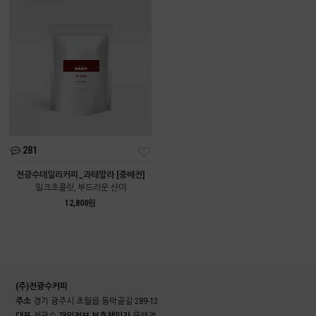
281
전광수데일리커피_과테말라 [중배전]
밀크초콜릿, 부드러운 산미
12,800원
(주)전광수커피
주소
경기 광주시 초월읍 동막골길 289-12