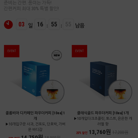
준비는 간편. 풍미는 가득!
간편커피 최대 30% 특별 할인!
03
16
55
54
일
:
:
남음
EVENT
EVENT
콜롬비아 디카페인 파우더커피 [10ea] 1
클래식골드 파우더커피 [10ea] 1개
개
▶10개입다크초콜릿, 토스트, 은은한 캐
▶10개입구운 사과, 건포도, 단호박, 가벼
러멜 향
운 바디감
13,760원
17,200원
20% 할인
14,750원