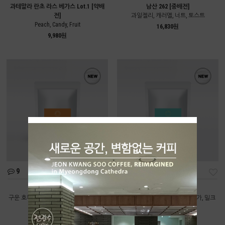
과테말라 란초 라스 베가스 Lot.1 [약배
남산 262 [중배전]
전]
과일젤리, 캐러멜, 너트, 토스트
Peach, Candy, Fruit
16,830원
9,980원
9
11
딥너티 [중배전]
올데이 [중배전]
구운 호두, 카카오닙스, 다크초콜릿, 브라
구운 곡물, 볶은 땅콩, 브라운 슈가, 밀크
운 슈가
초콜릿
9,550원
8,220원