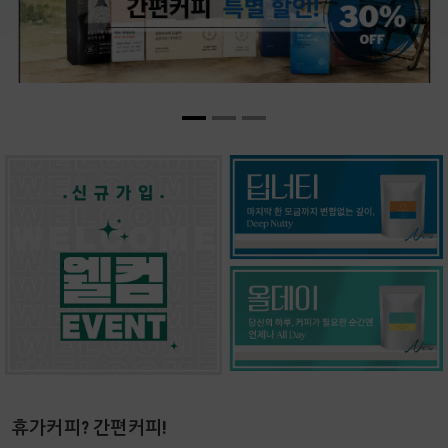
휴가커피? 간편커피!