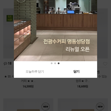
18
112
오늘하루 닫기
닫기
여름인가봄 [중배전]
콜롬비아 디카페인 [약배전]
★ SS 시즌에만 만날 수 있는 시즌블렌드
★전광수커피하우스에서도 만날 수 있는
커피 ★ ★...
원두★ 구...
16,500원
18,600원