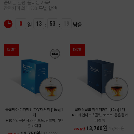
준비는 간편. 풍미는 가득!
간편커피 최대 30% 특별 할인!
0
13
53
18
일
:
:
남음
EVENT
EVENT
콜롬비아 디카페인 파우더커피 [10ea] 1
클래식골드 파우더커피 [10ea] 1개
개
▶10개입다크초콜릿, 토스트, 은은한 캐
▶10개입구운 사과, 건포도, 단호박, 가벼
러멜 향
운 바디감
13,760원
17,200원
20% 할인
14,750원