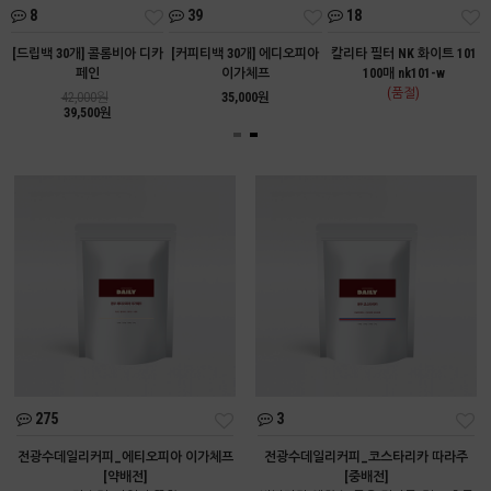
8
39
18
트
[드립백 30개] 콜롬비아 디카
[커피티백 30개] 에디오피아
칼리타 필터 NK 화이트 101
페인
이가체프
100매 nk101-w
(품절)
42,000원
35,000원
39,500원
275
3
전광수데일리커피_에티오피아 이가체프
전광수데일리커피_코스타리카 따라주
[약배전]
[중배전]