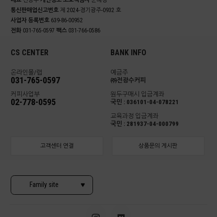
대표
전광수
개인정보 보호책임자
문혜경
통신판매업신고번호
제 2024-경기광주-0932 호
사업자 등록번호
639-86-00952
전화
031-765-0597
팩스
031-766-0586
CS CENTER
BANK INFO
온라인몰/랩
예금주
031-765-0597
㈜전광수커피
커피사업부
원두구매시 입금계좌
02-778-0595
국민 : 036101-04-078221
교육과정 입금계좌
국민 : 281937-04-000799
고객센터 연결
상품문의 게시판
Family site