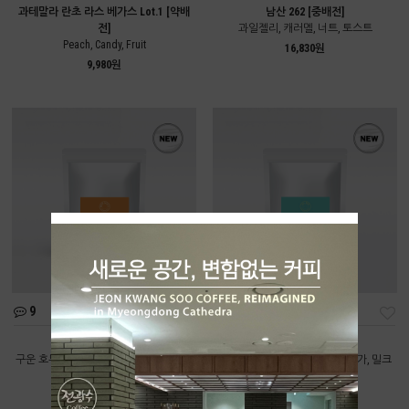
과테말라 란초 라스 베가스 Lot.1 [약배
남산 262 [중배전]
전]
과일젤리, 캐러멜, 너트, 토스트
Peach, Candy, Fruit
16,830원
9,980원
9
11
딥너티 [중배전]
올데이 [중배전]
구운 호두, 카카오닙스, 다크초콜릿, 브라
구운 곡물, 볶은 땅콩, 브라운 슈가, 밀크
운 슈가
초콜릿
9,550원
8,220원