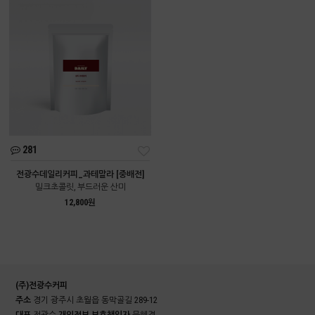
281
전광수데일리커피_과테말라 [중배전]
밀크초콜릿, 부드러운 산미
12,800원
(주)전광수커피
주소
경기 광주시 초월읍 동막골길 289-12