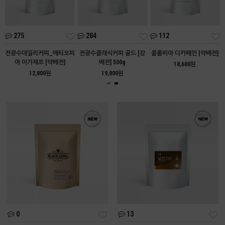
275
284
112
아
전광수데일리커피_에티오피
전광수클래식커피 골드 [강
콜롬비아 디카페인 [약배전]
아 이가체프 [약배전]
배전] 500g
18,600원
12,800원
19,800원
0
13