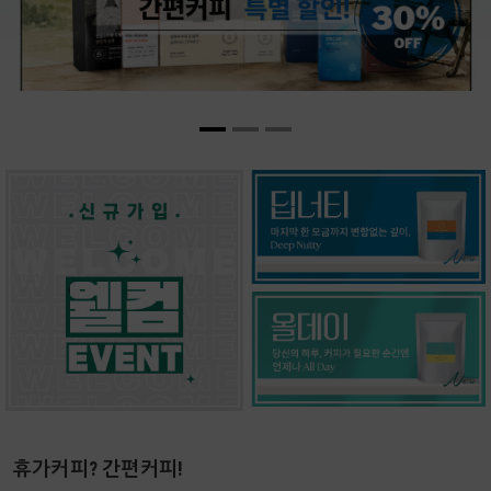
휴가커피? 간편커피!