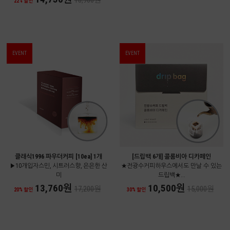
18,900원
22% 할인
EVENT
EVENT
클래식1996 파우더커피 [10ea] 1개
[드립백 6개] 콜롬비아 디카페인
▶10개입자스민, 시트러스향, 은은한 산
★전광수커피하우스에서도 만날 수 있는
미
드립백★...
13,760원
10,500원
17,200원
15,000원
20% 할인
30% 할인