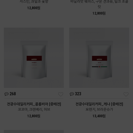
자스민, 과일과 꽃향
바닐라맛 웨하스, 구운 견과류, 밀크 초콜
릿
12,800원
12,800원
268
323
전광수데일리커피_콜롬비아 [중배전]
전광수데일리커피_케냐 [중배전]
코코아, 크렌베리, 허브
오렌지, 브라운슈가
12,800원
13,400원