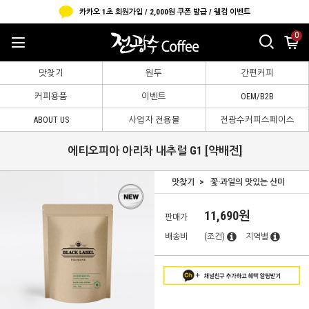
카카오 1초 회원가입 / 2,000원 쿠폰 발급 / 웰컴 이벤트
0
맛찾기
원두
간편커피
커피용품
이벤트
OEM/B2B
ABOUT US
사업자 전용몰
전광수커피스페이스
에티오피아 아리차 내추럴 G1 [약배전]
맛찾기
꽃·과일의 맛있는 산미
11,690원
판매가
배송비
(조건)
지역별