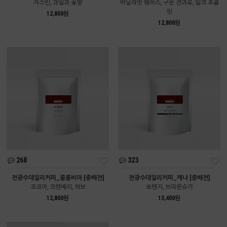
자스민, 과일과 꽃향
바닐라맛 웨하스, 구운 견과류, 밀크 초콜
릿
12,800원
12,800원
268
323
전광수데일리커피_콜롬비아 [중배전]
전광수데일리커피_케냐 [중배전]
코코아, 크렌베리, 허브
오렌지, 브라운슈가
12,800원
13,400원