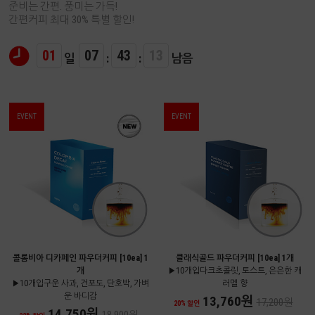
준비는 간편. 풍미는 가득!
간편커피 최대 30% 특별 할인!
01
07
43
12
일
:
:
남음
EVENT
EVENT
콜롬비아 디카페인 파우더커피 [10ea] 1
클래식골드 파우더커피 [10ea] 1개
개
▶10개입다크초콜릿, 토스트, 은은한 캐
▶10개입구운 사과, 건포도, 단호박, 가벼
러멜 향
운 바디감
13,760원
17,200원
20% 할인
14,750원