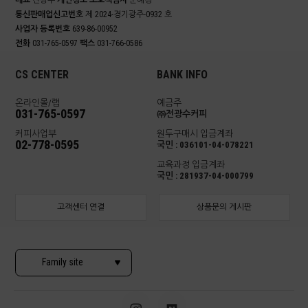
대표
전광수
개인정보 보호책임자
문혜경
통신판매업신고번호
제 2024-경기광주-0932 호
사업자 등록번호
639-86-00952
전화
031-765-0597
팩스
031-766-0586
CS CENTER
BANK INFO
온라인몰/랩
예금주
031-765-0597
㈜전광수커피
커피사업부
원두구매시 입금계좌
02-778-0595
국민 : 036101-04-078221
교육과정 입금계좌
국민 : 281937-04-000799
고객센터 연결
상품문의 게시판
Family site