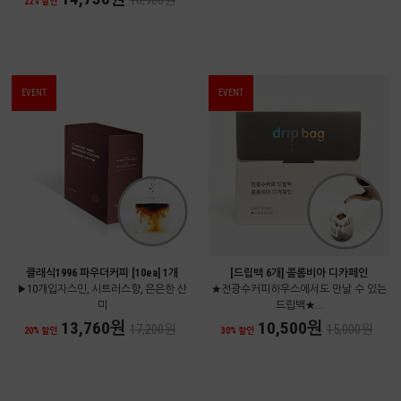
18,900원
22% 할인
EVENT
EVENT
클래식1996 파우더커피 [10ea] 1개
[드립백 6개] 콜롬비아 디카페인
▶10개입자스민, 시트러스향, 은은한 산
★전광수커피하우스에서도 만날 수 있는
미
드립백★...
13,760원
10,500원
17,200원
15,000원
20% 할인
30% 할인