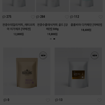
275
284
112
아
전광수데일리커피_에티오피
전광수클래식커피 골드 [강
콜롬비아 디카페인 [약배전]
아 이가체프 [약배전]
배전] 500g
18,600원
12,800원
19,800원
0
13