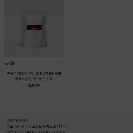
281
전광수데일리커피_과테말라 [중배전]
밀크초콜릿, 부드러운 산미
12,800원
(주)전광수커피
주소
경기 광주시 초월읍 동막골길 289-12