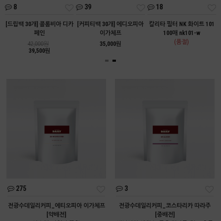
8
39
18
트
[드립백 30개] 콜롬비아 디카
[커피티백 30개] 에디오피아
칼리타 필터 NK 화이트 101
페인
이가체프
100매 nk101-w
(품절)
42,000원
35,000원
39,500원
275
3
전광수데일리커피_에티오피아 이가체프
전광수데일리커피_코스타리카 따라주
[약배전]
[중배전]