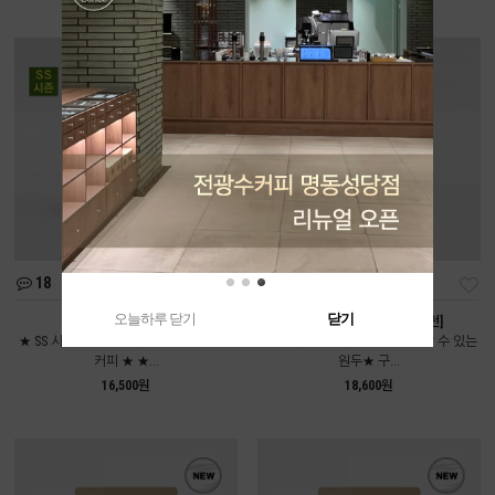
18
112
오늘하루 닫기
닫기
여름인가봄 [중배전]
콜롬비아 디카페인 [약배전]
★ SS 시즌에만 만날 수 있는 시즌블렌드
★전광수커피하우스에서도 만날 수 있는
커피 ★ ★...
원두★ 구...
16,500원
18,600원