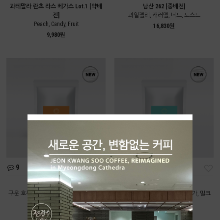
과테말라 란초 라스 베가스 Lot.1 [약배
남산 262 [중배전]
전]
과일젤리, 캐러멜, 너트, 토스트
Peach, Candy, Fruit
16,830원
9,980원
9
11
딥너티 [중배전]
올데이 [중배전]
구운 호두, 카카오닙스, 다크초콜릿, 브라
구운 곡물, 볶은 땅콩, 브라운 슈가, 밀크
운 슈가
초콜릿
9,550원
8,220원