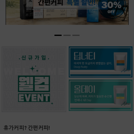
휴가커피? 간편커피!