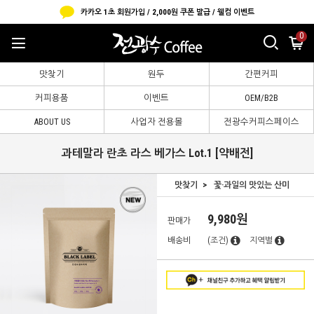
카카오 1초 회원가입 / 2,000원 쿠폰 발급 / 웰컴 이벤트
0
맛찾기
원두
간편커피
커피용품
이벤트
OEM/B2B
ABOUT US
사업자 전용몰
전광수커피스페이스
과테말라 란초 라스 베가스 Lot.1 [약배전]
맛찾기
꽃·과일의 맛있는 산미
9,980원
판매가
배송비
(조건)
지역별