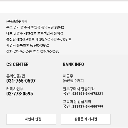
(주)전광수커피
주소
경기 광주시 초월읍 동막골길 289-12
대표
전광수
개인정보 보호책임자
문혜경
통신판매업신고번호
제 2024-경기광주-0932 호
사업자 등록번호
639-86-00952
전화
031-765-0597
팩스
031-766-0586
CS CENTER
BANK INFO
온라인몰/랩
예금주
031-765-0597
㈜전광수커피
커피사업부
원두구매시 입금계좌
02-778-0595
국민 : 036101-04-078221
교육과정 입금계좌
국민 : 281937-04-000799
고객센터 연결
상품문의 게시판