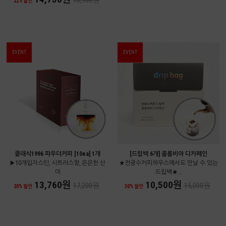
18,900원
22% 할인
EVENT
EVENT
클래식1996 파우더커피 [10ea] 1개
[드립백 6개] 콜롬비아 디카페인
▶10개입자스민, 시트러스향, 은은한 산
★전광수커피하우스에서도 만날 수 있는
미
드립백★...
13,760원
10,500원
17,200원
15,000원
20% 할인
30% 할인