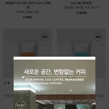
과테말라 란초 라스 베가스 Lot.1 [약배
남산 262 [중배전]
전]
과일젤리, 캐러멜, 너트, 토스트
Peach, Candy, Fruit
16,830원
9,980원
9
11
딥너티 [중배전]
올데이 [중배전]
구운 호두, 카카오닙스, 다크초콜릿, 브라
구운 곡물, 볶은 땅콩, 브라운 슈가, 밀크
운 슈가
초콜릿
9,550원
8,220원