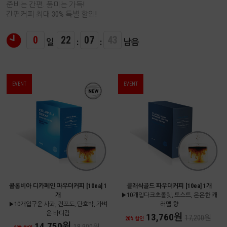
준비는 간편. 풍미는 가득!
간편커피 최대 30% 특별 할인!
0
22
07
42
일
:
:
남음
EVENT
EVENT
콜롬비아 디카페인 파우더커피 [10ea] 1
클래식골드 파우더커피 [10ea] 1개
개
▶10개입다크초콜릿, 토스트, 은은한 캐
▶10개입구운 사과, 건포도, 단호박, 가벼
러멜 향
운 바디감
13,760원
17,200원
20% 할인
14,750원