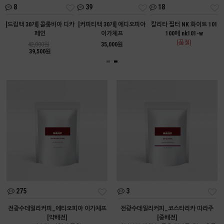
8
39
18
트
[드립백 30개] 콜롬비아 디카
[커피티백 30개] 에디오피아
칼리타 필터 NK 화이트 101
페인
이가체프
100매 nk101-w
(품절)
42,000원
35,000원
39,500원
275
3
전광수데일리커피_에티오피아 이가체프
전광수데일리커피_코스타리카 따라주
[약배전]
[중배전]