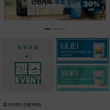
휴가커피? 간편커피!