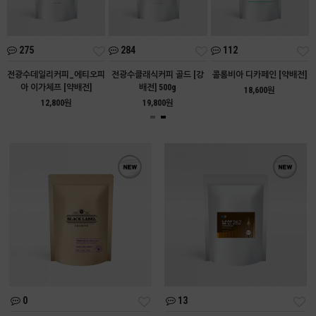
275
284
112
아
전광수데일리커피_에티오피
전광수클래식커피 골드 [강
콜롬비아 디카페인 [약배전]
아 이가체프 [약배전]
배전] 500g
18,600원
12,800원
19,800원
0
13