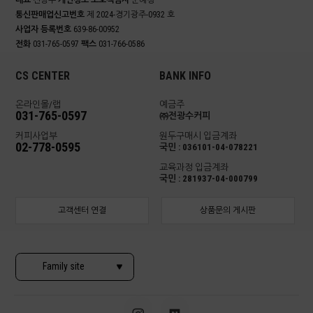
대표
전광수
개인정보 보호책임자
문혜경
통신판매업신고번호
제 2024-경기광주-0932 호
사업자 등록번호
639-86-00952
전화
031-765-0597
팩스
031-766-0586
CS CENTER
BANK INFO
온라인몰/랩
예금주
031-765-0597
㈜전광수커피
커피사업부
원두구매시 입금계좌
02-778-0595
국민 : 036101-04-078221
교육과정 입금계좌
국민 : 281937-04-000799
고객센터 연결
상품문의 게시판
Family site