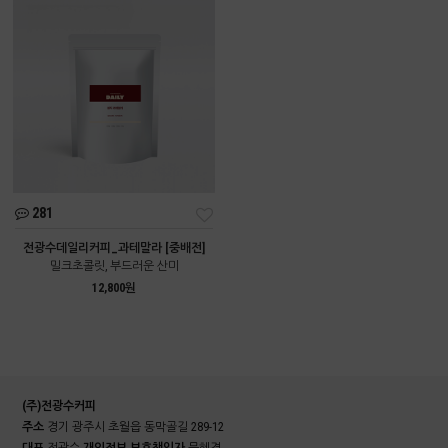
281
전광수데일리커피_과테말라 [중배전]
밀크초콜릿, 부드러운 산미
12,800원
(주)전광수커피
주소
경기 광주시 초월읍 동막골길 289-12