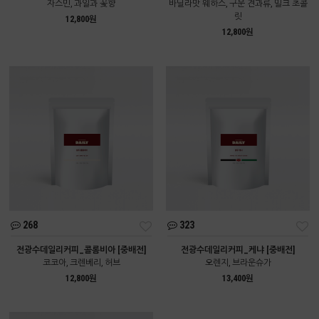
자스민, 과일과 꽃향
바닐라맛 웨하스, 구운 견과류, 밀크 초콜
릿
12,800원
12,800원
268
323
전광수데일리커피_콜롬비아 [중배전]
전광수데일리커피_케냐 [중배전]
코코아, 크렌베리, 허브
오렌지, 브라운슈가
12,800원
13,400원