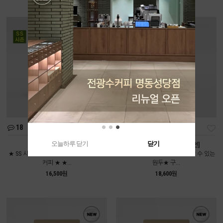
18
112
오늘하루 닫기
닫기
여름인가봄 [중배전]
콜롬비아 디카페인 [약배전]
★ SS 시즌에만 만날 수 있는 시즌블렌드
★전광수커피하우스에서도 만날 수 있는
커피 ★ ★...
원두★ 구...
16,500원
18,600원