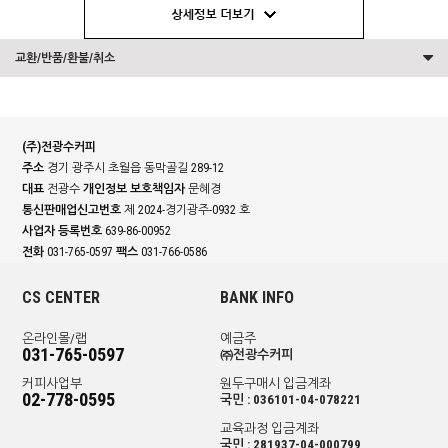
교환/반품/환불/취소
(주)전광수커피
주소
경기 광주시 초월읍 동막골길 289-12
대표
전광수
개인정보 보호책임자
문혜경
통신판매업신고번호
제 2024-경기광주-0932 호
사업자 등록번호
639-86-00952
전화
031-765-0597
팩스
031-766-0586
CS CENTER
BANK INFO
온라인몰/랩
예금주
031-765-0597
㈜전광수커피
커피사업부
원두구매시 입금계좌
02-778-0595
국민 : 036101-04-078221
교육과정 입금계좌
국민 : 281937-04-000799