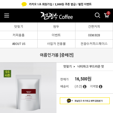
카카오 1초 회원가입 / 2,000원 쿠폰 발급 / 웰컴 이벤트
0
맛찾기
원두
간편커피
커피용품
이벤트
OEM/B2B
ABOUT US
사업자 전용몰
전광수커피스페이스
여름인가봄 [중배전]
맛찾기
너티하고 부드러운 맛
16,500원
판매가
배송비
(조건)
지역별