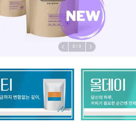
3
/
3