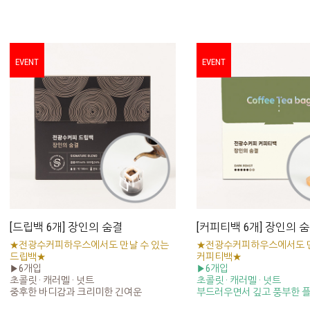
EVENT
EVENT
[드립백 6개] 장인의 숨결
[커피티백 6개] 장인의 
★전광수커피하우스에서도 만날 수 있는
★전광수커피하우스에서도 만
드립백★
커피티백★
▶6개입
▶6개입
초콜릿 · 캐러멜 · 넛트
초콜릿 · 캐러멜 · 넛트
중후한 바디감과 크리미한 긴여운
부드러우면서 깊고 풍부한 