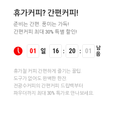
휴가커피? 간편커피!
준비는 간편. 풍미는 가득!
간편커피 최대 30% 특별 할인!
남
01
16
19
59
일
:
:
음
휴가철 커피 간편하게 즐기는 꿀팁.
도구가 없어도 완벽한 한잔.
전광수커피의 간편커피 드립백부터
파우더까지 최대 30% 특가로 만나보세요.