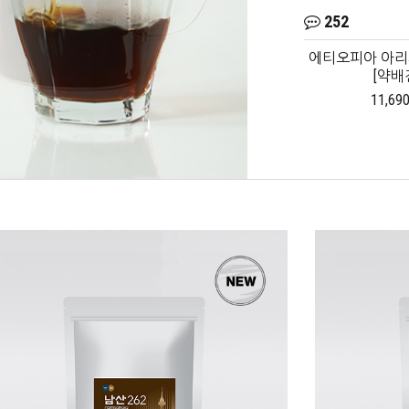
281
252
 [약배전]
전광수데일리커피_과테말라
에티오피아 아리차
[중배전]
[약배
원
12,800원
11,69