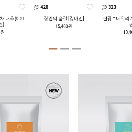
420
323
 내추럴 G1
장인의 숨결 [강배전]
전광수데일리커
전]
전
15,400원
0원
13,