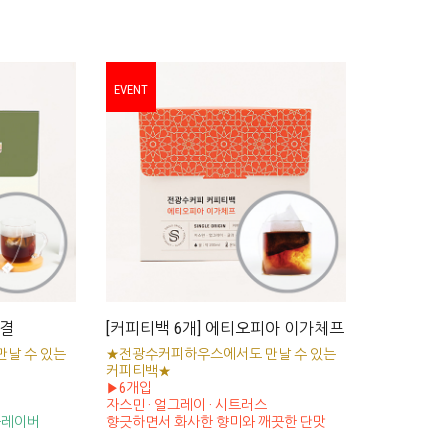
EVENT
숨결
[커피티백 6개] 에티오피아 이가체프
날 수 있는
★전광수커피하우스에서도 만날 수 있는
커피티백★
▶6개입
자스민 · 얼그레이 · 시트러스
플레이버
향긋하면서 화사한 향미와 깨끗한 단맛