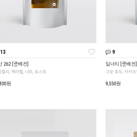
13
9
 262 [중배전]
딥너티 [중배전]
젤리, 캐러멜, 너트, 토스트
구운 호두, 카카오
,830원
9,550원