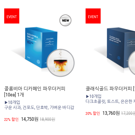
EVENT
EVENT
콜롬비아 디카페인 파우더커피
클래식골드 파우더커피 [10
[10ea] 1개
▶10개입
다크초콜릿, 토스트, 은은한 
▶10개입
구운 사과, 건포도, 단호박, 가벼운 바디감
13,760원
17,200
20% 할인
14,750원
18,900원
22% 할인