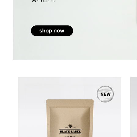
284
112
에티오피아
전광수클래식커피 골드 [강배
콜롬비아 디카페인
전]
전] 500g
18,600
19,800원