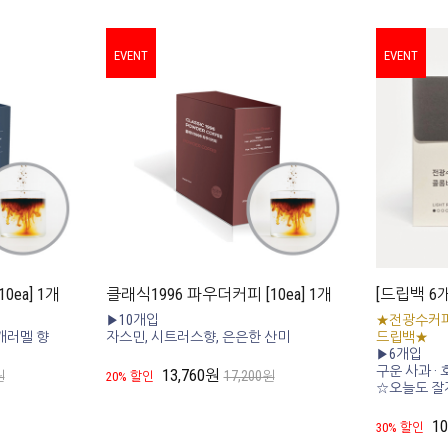
EVENT
EVENT
ea] 1개
클래식1996 파우더커피 [10ea] 1개
[드립백 6
▶10개입
★전광수커피
캐러멜 향
자스민, 시트러스향, 은은한 산미
드립백★
▶6개입
구운 사과 ·
13,760원
원
17,200원
20% 할인
☆오늘도 잘
1
30% 할인