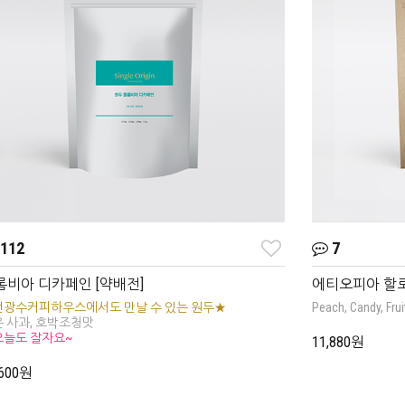
112
7
롬비아 디카페인 [약배전]
에티오피아 할로
전광수커피하우스에서도 만날 수 있는 원두★
Peach, Candy, Frui
 사과, 호박조청맛
오늘도 잘자요~
11,880원
,600원