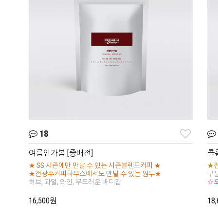
18
여름인가봄 [중배전]
콜
★ SS 시즌에만 만날 수 있는 시즌블렌드커피 ★
★
★전광수커피하우스에서도 만날 수 있는 원두★
구운
허브, 과일, 와인, 부드러운 바디감
☆
16,500원
18