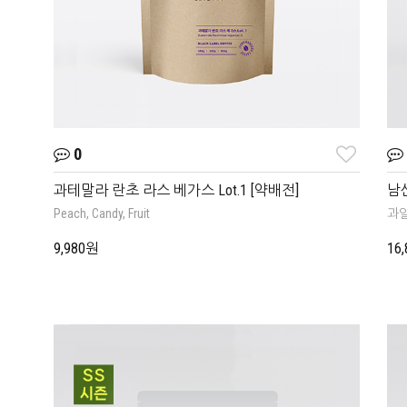
0
과테말라 란초 라스 베가스 Lot.1 [약배전]
남산
Peach, Candy, Fruit
과일
9,980원
16