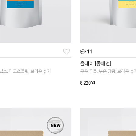
11
올데이 [중배전]
닙스, 다크초콜릿, 브라운 슈가
구운 곡물, 볶은 땅콩, 브라운 슈
8,220원