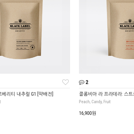
2
베리티 내추럴 G1 [약배전]
콜롬비아 라 프라데라: 스트로
t
Peach, Candy, Fruit
16,900원