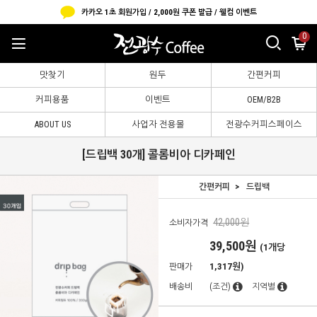
카카오 1초 회원가입 / 2,000원 쿠폰 발급 / 웰컴 이벤트
0
맛찾기
원두
간편커피
커피용품
이벤트
OEM/B2B
ABOUT US
사업자 전용몰
전광수커피스페이스
[드립백 30개] 콜롬비아 디카페인
간편커피
드립백
42,000원
소비자가격
39,500
원
(1개당
1,317원)
판매가
배송비
(조건)
지역별