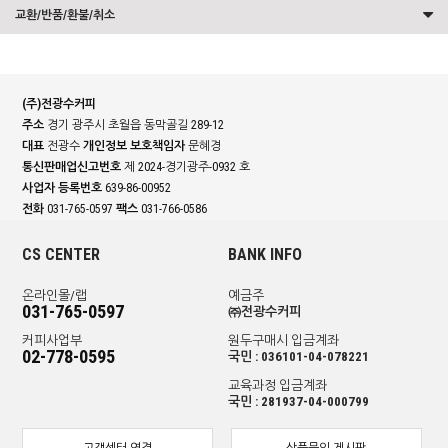
교환/반품/환불/취소
(주)전광수커피
주소
경기 광주시 초월읍 동막골길 289-12
대표
전광수
개인정보 보호책임자
문혜경
통신판매업신고번호
제 2024-경기광주-0932 호
사업자 등록번호
639-86-00952
전화
031-765-0597
팩스
031-766-0586
CS CENTER
BANK INFO
온라인몰/랩
예금주
031-765-0597
㈜전광수커피
커피사업부
원두구매시 입금계좌
02-778-0595
국민 : 036101-04-078221
교육과정 입금계좌
국민 : 281937-04-000799
고객센터 연결
상품문의 게시판