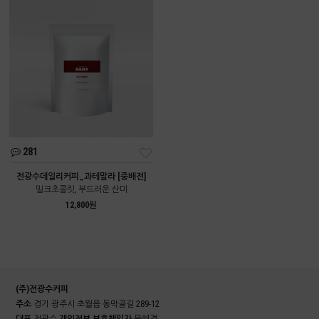
281
전광수데일리커피_과테말라 [중배전]
밀크초콜릿, 부드러운 산미
12,800원
(주)전광수커피
주소
경기 광주시 초월읍 동막골길 289-12