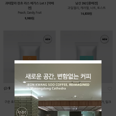
과테말라 란초 라스 베가스 Lot.1 [약배
남산 262 [중배전]
전]
과일젤리, 캐러멜, 너트, 토스트
Peach, Candy, Fruit
16,830원
9,980원
9
11
딥너티 [중배전]
올데이 [중배전]
구운 호두, 카카오닙스, 다크초콜릿, 브라
구운 곡물, 볶은 땅콩, 브라운 슈가, 밀크
운 슈가
초콜릿
9,550원
8,220원