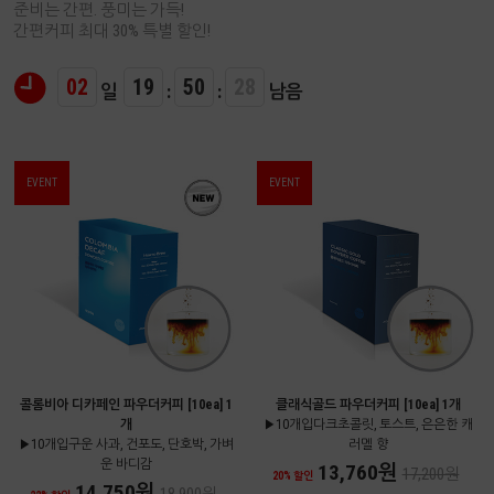
준비는 간편. 풍미는 가득!
간편커피 최대 30% 특별 할인!
02
19
50
27
일
:
:
남음
EVENT
EVENT
콜롬비아 디카페인 파우더커피 [10ea] 1
클래식골드 파우더커피 [10ea] 1개
개
▶10개입다크초콜릿, 토스트, 은은한 캐
▶10개입구운 사과, 건포도, 단호박, 가벼
러멜 향
운 바디감
13,760원
17,200원
20% 할인
14,750원