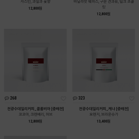
자스민, 과일과 꽃향
바닐라맛 웨하스, 구운 견과류, 밀크 초콜
릿
12,800원
12,800원
268
323
전광수데일리커피_콜롬비아 [중배전]
전광수데일리커피_케냐 [중배전]
코코아, 크렌베리, 허브
오렌지, 브라운슈가
12,800원
13,400원