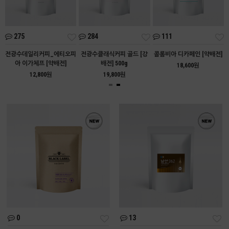
275
284
111
아
전광수데일리커피_에티오피
전광수클래식커피 골드 [강
콜롬비아 디카페인 [약배전]
아 이가체프 [약배전]
배전] 500g
18,600원
12,800원
19,800원
0
13