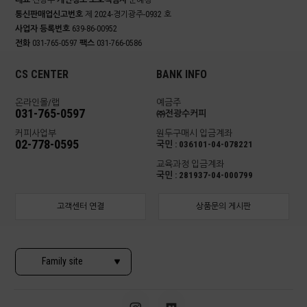
대표
전광수
개인정보 보호책임자
문혜경
통신판매업신고번호
제 2024-경기광주-0932 호
사업자 등록번호
639-86-00952
전화
031-765-0597
팩스
031-766-0586
CS CENTER
BANK INFO
온라인몰/랩
예금주
031-765-0597
㈜전광수커피
커피사업부
원두구매시 입금계좌
02-778-0595
국민 : 036101-04-078221
교육과정 입금계좌
국민 : 281937-04-000799
고객센터 연결
상품문의 게시판
Family site