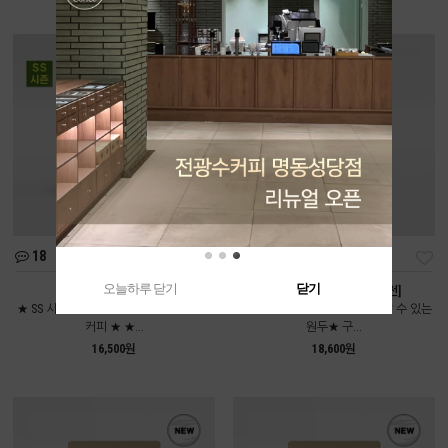
18
111
오늘하루 닫기
닫기
여름인가봄 [중배전]
콜롬비아 디카페인 [약배전]
★ SS 시즌에만 만날 수 있는 시즌블렌드
★전광수커피하우스에서도 만날 수 있는
커피 ★ ★...
원두★ 구...
16,500원
18,600원