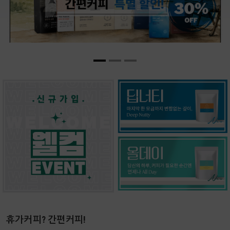
휴가커피? 간편커피!