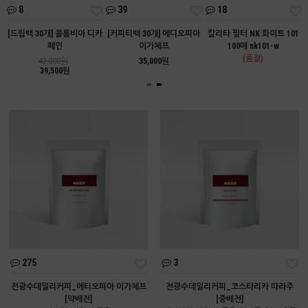
8
39
18
트
[드립백 30개] 콜롬비아 디카
[커피티백 30개] 에디오피아
칼리타 필터 NK 화이트 101
페인
이가체프
100매 nk101-w
(품절)
42,000원
35,000원
39,500원
275
3
전광수데일리커피_에티오피아 이가체프
전광수데일리커피_코스타리카 따라주
[약배전]
[중배전]