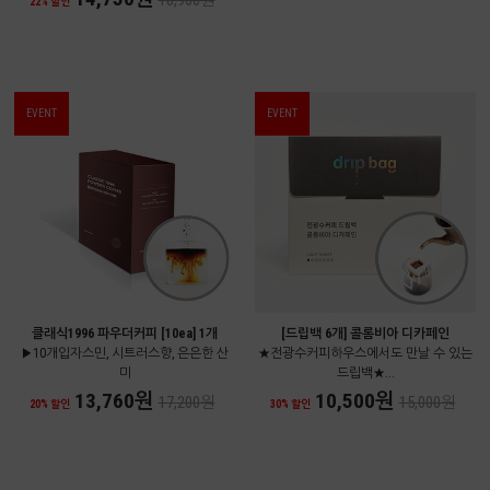
18,900원
22% 할인
EVENT
EVENT
클래식1996 파우더커피 [10ea] 1개
[드립백 6개] 콜롬비아 디카페인
▶10개입자스민, 시트러스향, 은은한 산
★전광수커피하우스에서도 만날 수 있는
미
드립백★...
13,760원
10,500원
17,200원
15,000원
20% 할인
30% 할인