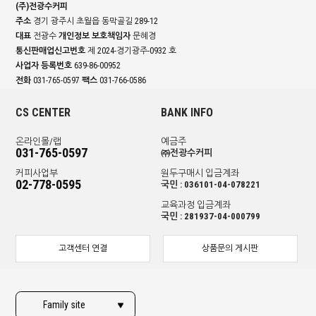
(주)전광수커피
주소
경기 광주시 초월읍 동막골길 289-12
대표
전광수
개인정보 보호책임자
문혜경
통신판매업신고번호
제 2024-경기광주-0932 호
사업자 등록번호
639-86-00952
전화
031-765-0597
팩스
031-766-0586
CS CENTER
BANK INFO
온라인몰/랩
예금주
031-765-0597
㈜전광수커피
커피사업부
원두구매시 입금계좌
02-778-0595
국민 : 036101-04-078221
교육과정 입금계좌
국민 : 281937-04-000799
고객센터 연결
상품문의 게시판
Family site