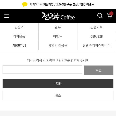
카카오 1초 회원가입 / 2,000원 쿠폰 발급 / 웰컴 이벤트
0
맛찾기
원두
간편커피
커피용품
이벤트
OEM/B2B
ABOUT US
사업자 전용몰
전광수커피스페이스
B2B 샘플신청
게시글 작성 시 입력한 비밀번호를 입력해 주세요.
확인
목록
취소