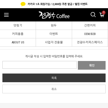
카카오 1초 회원가입 / 2,000원 쿠폰 발급 / 웰컴 이벤트
0
맛찾기
원두
간편커피
커피용품
이벤트
OEM/B2B
ABOUT US
사업자 전용몰
전광수커피스페이스
B2B 샘플신청
게시글 작성 시 입력한 비밀번호를 입력해 주세요.
확인
목록
취소