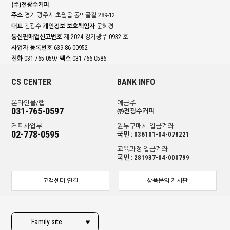
(주)전광수커피
주소
경기 광주시 초월읍 동막골길 289-12
대표
전광수
개인정보 보호책임자
문혜경
통신판매업신고번호
제 2024-경기광주-0932 호
사업자 등록번호
639-86-00952
전화
031-765-0597
팩스
031-766-0586
CS CENTER
BANK INFO
온라인몰/랩
예금주
031-765-0597
㈜전광수커피
커피사업부
원두구매시 입금계좌
02-778-0595
국민 : 036101-04-078221
교육과정 입금계좌
국민 : 281937-04-000799
고객센터 연결
상품문의 게시판
Family site