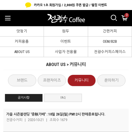
카카오 1초 회원가입 / 2,000원 쿠폰 발급 / 웰컴 이벤트
0
맛찾기
원두
간편커피
커피용품
이벤트
OEM/B2B
ABOUT US
사업자 전용몰
전광수커피스페이스
ABOUT US > 커뮤니티
브랜드
프랜차이즈
커뮤니티
문의하기
공지사항
FAQ
가을 시즌블렌딩 '중秋가배' : 10월 26일(월) PM12시 판매종료됩니다.
전광수커피
|
2020-10-21
|
조회수 1679