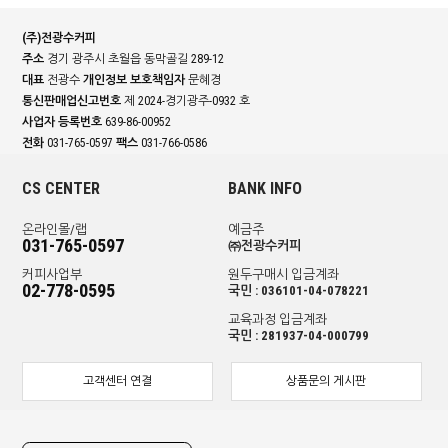
(주)전광수커피
주소
경기 광주시 초월읍 동막골길 289-12
대표
전광수
개인정보 보호책임자
문혜경
통신판매업신고번호
제 2024-경기광주-0932 호
사업자 등록번호
639-86-00952
전화
031-765-0597
팩스
031-766-0586
CS CENTER
BANK INFO
온라인몰/랩
예금주
031-765-0597
㈜전광수커피
커피사업부
원두구매시 입금계좌
02-778-0595
국민 : 036101-04-078221
교육과정 입금계좌
국민 : 281937-04-000799
고객센터 연결
상품문의 게시판