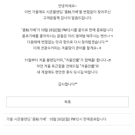
안녕하세요~
이번 가을에도 시즌블렌딩 '중秋가배'을 변함없이 찾아주신
고객분들께 감사의 말씀드립니다.
'중秋가배'가 10월 26일(월) PM12시를 끝으로 판매 종료됩니다.
중추가배를 좋아하시는 분들은 미리 쟁여템 해주시는 쎈쓰~!ㅋ
다음해에 변함없는 맛과 향으로 다시 찾아뵙겠습니다.^^
이제 전광수커피는 겨울맞이 준비를 할게요~ㅎ
11월부터 겨울 블렌딩커피, "겨울잔愛'가 컴백홈! 합니다~♬
하얀 겨울 포근함을 전해드릴 "겨울잔愛'와
새 계절에도 편안한 휴식 되시길 바랍니다.
감사합니다^^
목록
가을 시즌블렌딩 '중秋가배' : 10월 26일(월) PM12시 판매종료됩니다.