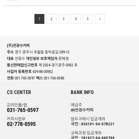
1
2
3
4
5
(주)전광수커피
주소
경기 광주시 초월읍 동막골길 289-12
대표
전광수
개인정보 보호책임자
문혜경
통신판매업신고번호
제 2024-경기광주-0932 호
사업자 등록번호
639-86-00952
전화
031-765-0597
팩스
031-766-0586
CS CENTER
BANK INFO
온라인몰/랩
예금주
031-765-0597
㈜전광수커피
커피사업부
원두구매시 입금계좌
02-778-0595
국민 : 036101-04-078221
교육과정 입금계좌
국민 : 281937-04-000799