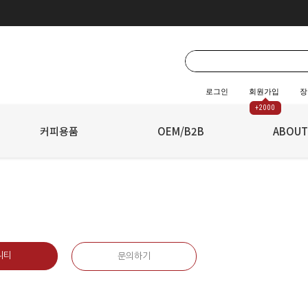
로그인
회원가입
장
+2000
☆
커피용품
☆
OEM/B2B
ABOUT
니티
문의하기