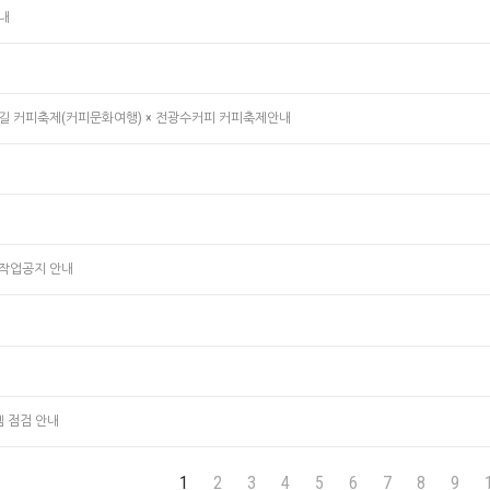
안내
릉숲길 커피축제(커피문화여행) × 전광수커피 커피축제안내
작업공지 안내
템 점검 안내
1
2
3
4
5
6
7
8
9