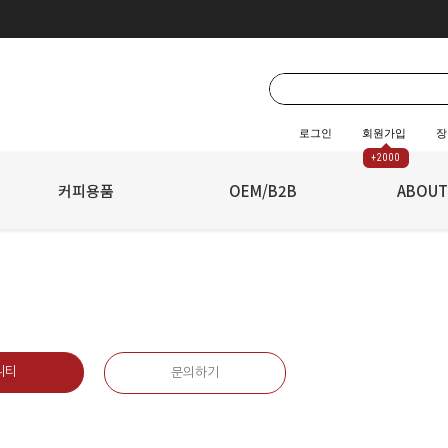
로그인
회원가입
장
+2000
☆
커피용품
☆
OEM/B2B
ABOUT
니티
문의하기