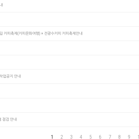
안내
릉숲길 커피축제(커피문화여행) × 전광수커피 커피축제안내
작업공지 안내
템 점검 안내
1
2
3
4
5
6
7
8
9