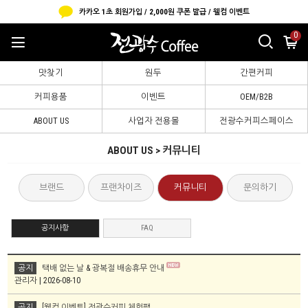
카카오 1초 회원가입 / 2,000원 쿠폰 발급 / 웰컴 이벤트
0
맛찾기
원두
간편커피
커피용품
이벤트
OEM/B2B
ABOUT US
사업자 전용몰
전광수커피스페이스
ABOUT US > 커뮤니티
브랜드
프랜차이즈
커뮤니티
문의하기
공지사항
FAQ
공지
택배 없는 날 & 광복절 배송휴무 안내
관리자 | 2026-08-10
공지
[웰컴 이벤트] 전광수커피 체험팩