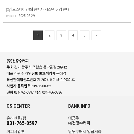
[토스페이먼츠] 원천사 시스템 점검 안내
| 2025-08-29
1
2
3
4
5
(주)전광수커피
주소
경기 광주시 초월읍 동막골길 289-12
대표
전광수
개인정보 보호책임자
문혜경
통신판매업신고번호
제 2024-경기광주-0932 호
사업자 등록번호
639-86-00952
전화
031-765-0597
팩스
031-766-0586
CS CENTER
BANK INFO
온라인몰/랩
예금주
031-765-0597
㈜전광수커피
커피사업부
원두구매시 입금계좌