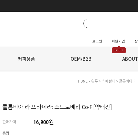
로그인
회원가입
장
+2000
☆
커피용품
☆
OEM/B2B
ABOUT
HOME
>
원두
>
스페셜티
> 콜롬비아 라 
콜롬비아 라 프라데라: 스트로베리 Co-F [약배전]
16,900원
판매가격
용량