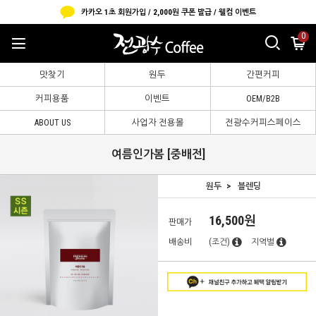
카카오 1초 회원가입 / 2,000원 쿠폰 발급 / 웰컴 이벤트
0
맛찾기
원두
간편커피
커피용품
이벤트
OEM/B2B
ABOUT US
사업자 전용몰
전광수커피스페이스
여름인가봄 [중배전]
원두
블렌딩
16,500원
판매가
배송비
(조건)
지역별