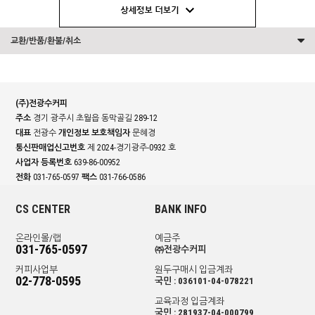
교환/반품/환불/취소
(주)전광수커피
주소
경기 광주시 초월읍 동막골길 289-12
대표
전광수
개인정보 보호책임자
문혜경
통신판매업신고번호
제 2024-경기광주-0932 호
사업자 등록번호
639-86-00952
전화
031-765-0597
팩스
031-766-0586
CS CENTER
BANK INFO
온라인몰/랩
예금주
031-765-0597
㈜전광수커피
커피사업부
원두구매시 입금계좌
02-778-0595
국민 : 036101-04-078221
교육과정 입금계좌
국민 : 281937-04-000799