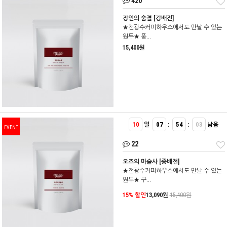
420
장인의 숨결 [강배전]
★전광수커피하우스에서도 만날 수 있는
원두★ 풍...
15,400원
10
07
54
03
일
:
:
남음
EVENT
22
오즈의 마술사 [중배전]
★전광수커피하우스에서도 만날 수 있는
원두★ 구...
15% 할인
13,090원
15,400원