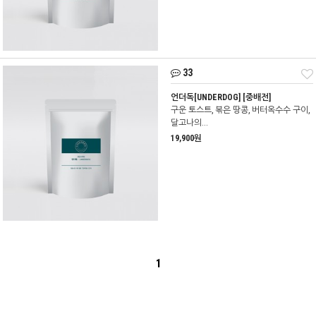
33
언더독[UNDERDOG] [중배전]
구운 토스트, 볶은 땅콩, 버터옥수수 구이,
달고나의...
19,900원
1