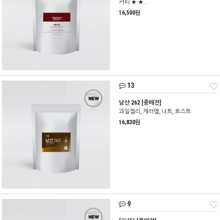
커피 ★ ★...
16,500원
13
남산 262 [중배전]
과일젤리, 캐러멜, 너트, 토스트
16,830원
9