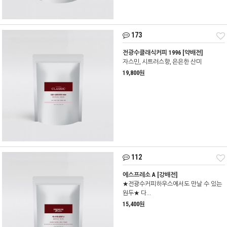
173
전광수클래식커피 1996 [약배전]
자스민, 시트러스향, 은은한 산미
19,800원
112
에스프레소 A [강배전]
★전광수커피하우스에서도 만날 수 있는
원두★ 다...
15,400원