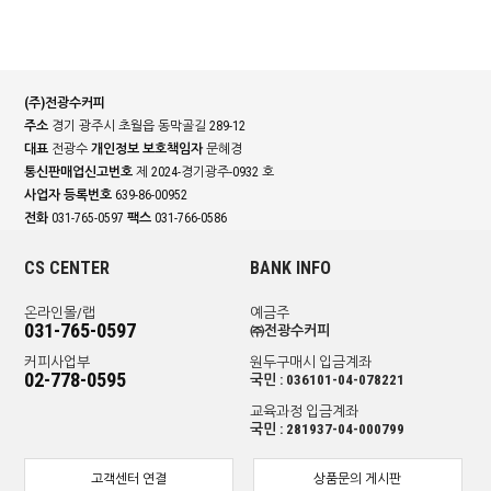
(주)전광수커피
주소
경기 광주시 초월읍 동막골길 289-12
대표
전광수
개인정보 보호책임자
문혜경
통신판매업신고번호
제 2024-경기광주-0932 호
사업자 등록번호
639-86-00952
전화
031-765-0597
팩스
031-766-0586
CS CENTER
BANK INFO
온라인몰/랩
예금주
031-765-0597
㈜전광수커피
커피사업부
원두구매시 입금계좌
02-778-0595
국민 : 036101-04-078221
교육과정 입금계좌
국민 : 281937-04-000799
고객센터 연결
상품문의 게시판