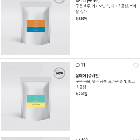
딥너티 [중배전]
구운 호두, 카카오닙스, 다크초콜릿, 브라
운 슈가
9,550원
11
올데이 [중배전]
구운 곡물, 볶은 땅콩, 브라운 슈가, 밀크
초콜릿
8,220원